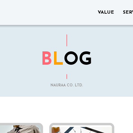
VALUE
SER
B
L
OG
NAURAA CO. LTD.