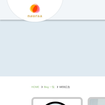
コ
ン
テ
ン
ツ
へ
ス
キ
ッ
プ
HOME
Blog 一覧
WEB広告