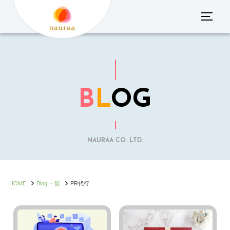
コ
サイド
ン
テ
ン
ツ
へ
B
L
OG
ス
キ
ッ
プ
NAURAA CO. LTD.
HOME
Blog 一覧
PR代行