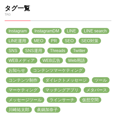
タグ一覧
TAG
Instagram
InstagramDM
LINE
LINE search
LINE運用
MEO
PR
SEO
SEO対策
SNS
SNS運用
Threads
Twitter
WEBメディア
WEB広告
Web用語
お知らせ
コンテンツマーケティング
コンテンツ制作
ダイレクトメッセージ
ツール
マーケティング
マッチングアプリ
メタバース
メッセージツール
ラインサーチ
仮想空間
川崎祐太郎
眞鍋加奈子