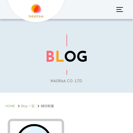
コ
サイド
ン
テ
ン
ツ
へ
B
L
OG
ス
キ
ッ
プ
NAURAA CO. LTD.
HOME
Blog 一覧
SEO対策