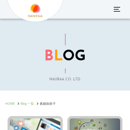
コ
サイド
ン
テ
ン
ツ
へ
B
L
OG
ス
キ
ッ
プ
NAURAA CO. LTD.
HOME
Blog 一覧
眞鍋加奈子