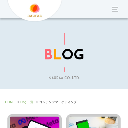
コ
サイド
ン
テ
ン
ツ
へ
B
L
OG
ス
キ
ッ
プ
NAURAA CO. LTD.
HOME
Blog 一覧
コンテンツマーケティング