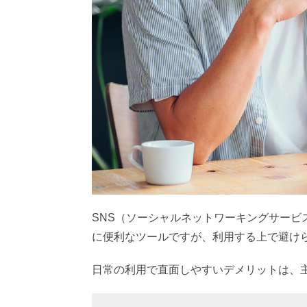
プライバシー設定の強化
情報の精査と信頼性の高い情報源
詐欺対策と安全な利用方法
セキュリティ対策
SNSの安全な利用方法
自己防衛の重要性
SNS利用時のマナーとルール
公式アカウントの活用
まとめ
SNS（ソーシャルネットワーキングサー
に便利なツールですが、利用する上で避け
日常の利用で直面しやすいデメリットは、