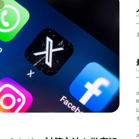
P
L
2
2