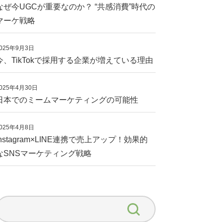
なぜ今UGCが重要なのか？ “共感消費”時代の
マーケ戦略
025年9月3日
今、TikTokで採用する企業が増えている理由
025年4月30日
日本でのミームマーケティングの可能性
025年4月8日
Instagram×LINE連携で売上アップ！効果的
なSNSマーケティング戦略