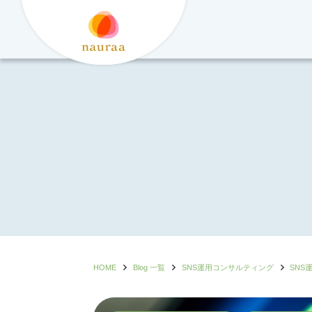
コ
ン
テ
ン
ツ
へ
ス
キ
ッ
プ
HOME
Blog 一覧
SNS運用コンサルティング
SNS