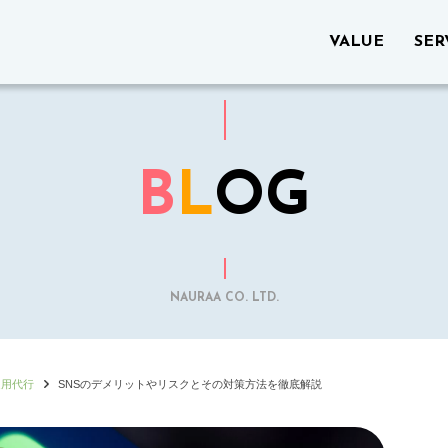
VALUE
SER
B
L
OG
NAURAA CO. LTD.
運用代行
SNSのデメリットやリスクとその対策方法を徹底解説