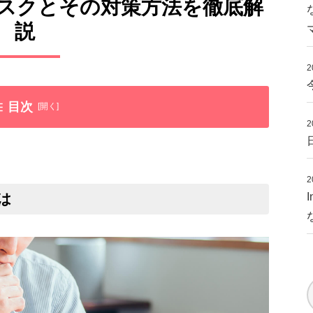
リスクとその対策方法を徹底解
説
2
目次
2
2
は
の対策