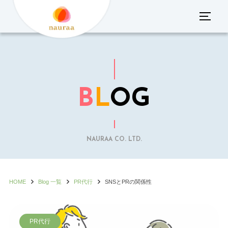
コ
サイド
ン
テ
ン
ツ
へ
B
L
OG
ス
キ
ッ
プ
NAURAA CO. LTD.
HOME
Blog 一覧
PR代行
SNSとPRの関係性
PR代行