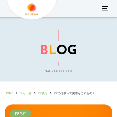
コ
サイド
ン
テ
ン
ツ
へ
B
L
OG
ス
キ
ッ
プ
NAURAA CO. LTD.
HOME
Blog 一覧
PR代行
PRの仕事って実際なにするの？
PR代行