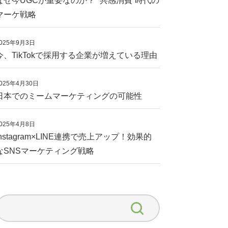
なぜ今UGCが重要なのか？ “共感消費”時代の
マーケ戦略
025年9月3日
今、TikTokで採用する企業が増えている理由
025年4月30日
日本でのミームマーケティングの可能性
025年4月8日
Instagram×LINE連携で売上アップ！効果的
なSNSマーケティング戦略