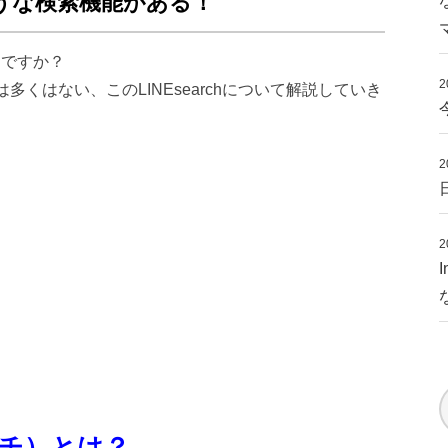
oのような検索機能がある！
存知ですか？
2
多くはない、このLINEsearchについて解説していき
2
2
サーチ）とは？