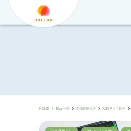
コ
ン
テ
ン
ツ
へ
ス
キ
ッ
プ
HOME
Blog 一覧
SNS運用代行
WEBサイト制作