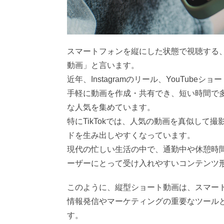
クリエイティブの制作方法
投稿タイミングと頻度
エンゲージメントを高める方法
スマートフォンを縦にした状態で視聴する
企業アカウント運用の成功事例
動画」と言います。
近年、Instagramのリール、YouTube
成功事例①インターコスメ｜Instagramリール
手軽に動画を作成・共有でき、短い時間で
成功事例②Canva｜TikTok
な人気を集めています。
成功事例③月の輪自動車教習所｜TikTok
特にTikTokでは、人気の動画を真似して
ドを生み出しやすくなっています。
縦型ショート動画制作の外注方法
現代の忙しい生活の中で、通勤中や休憩時
外注のメリットとデメリット
ーザーにとって受け入れやすいコンテンツ
高品質な制作業者の選び方
このように、縦型ショート動画は、スマー
まとめ
情報発信やマーケティングの重要なツール
す。