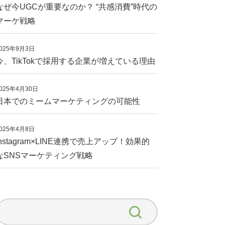
なぜ今UGCが重要なのか？ “共感消費”時代の
マーケ戦略
025年9月3日
今、TikTokで採用する企業が増えている理由
025年4月30日
日本でのミームマーケティングの可能性
025年4月8日
Instagram×LINE連携で売上アップ！効果的
なSNSマーケティング戦略