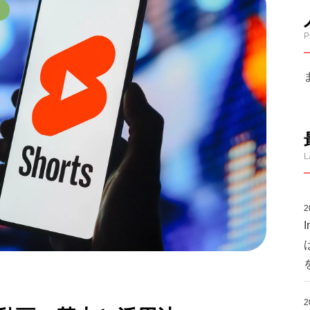
P
L
2
2