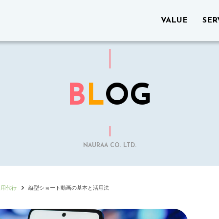
VALUE
SER
B
L
OG
NAURAA CO. LTD.
運用代行
縦型ショート動画の基本と活用法