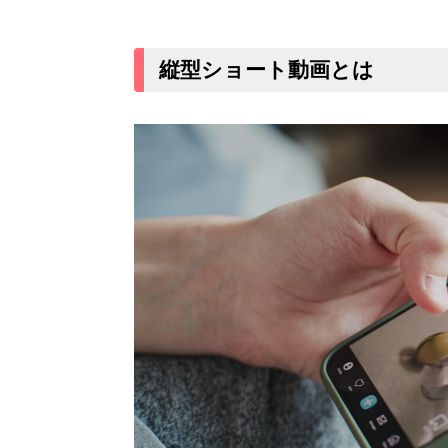
縦型ショート動画の歴史
縦型ショート動画の需要
縦型ショート動画とは
縦型ショート動画の特徴
動画の尺と表示画面の大きさ
ユーザー参加型の仕掛け
縦型ショート動画の活用方法
SNSプラットフォームごとの比較
TikTok
YouTubeショート
Instagramリール
LINE VOOM
成功する縦型ショート動画のポイント