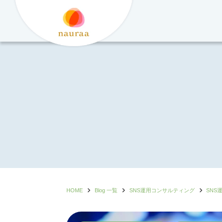
コ
ン
テ
ン
ツ
へ
ス
キ
ッ
プ
HOME
Blog 一覧
SNS運用コンサルティング
SNS